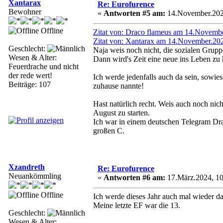
Xantarax
Re: Eurofurence
Bewohner
«
Antworten #5 am:
14.November.2023
Offline
Zitat von: Draco flameus am 14.Novembe
Zitat von: Xantarax am 14.November.202
Geschlecht:
Naja weis noch nicht, die sozialen Grupp
Wesen & Alter:
Dann wird's Zeit eine neue ins Leben zu
Feuerdrache und nicht
der rede wert!
Ich werde jedenfalls auch da sein, sowie
Beiträge: 107
zuhause nannte!
Hast natürlich recht. Weis auch noch nich
August zu starten.
Ich war in einem deutschen Telegram Drac
großen C.
Xzandreth
Re: Eurofurence
Neuankömmling
«
Antworten #6 am:
17.März.2024, 10
Offline
Ich werde dieses Jahr auch mal wieder da
Meine letzte EF war die 13.
Geschlecht:
Wesen & Alter: