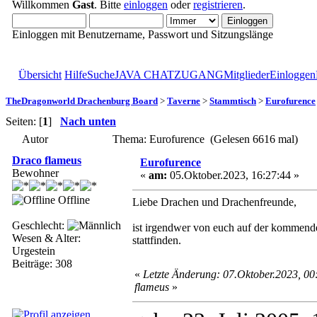
Willkommen
Gast
. Bitte
einloggen
oder
registrieren
.
Einloggen mit Benutzername, Passwort und Sitzungslänge
Übersicht
Hilfe
Suche
JAVA CHATZUGANG
Mitglieder
Einloggen
TheDragonworld Drachenburg Board
>
Taverne
>
Stammtisch
>
Eurofurence
Seiten: [
1
]
Nach unten
Autor
Thema: Eurofurence (Gelesen 6616 mal)
Draco flameus
Eurofurence
Bewohner
«
am:
05.Oktober.2023, 16:27:44 »
Offline
Liebe Drachen und Drachenfreunde,
Geschlecht:
ist irgendwer von euch auf der kommen
Wesen & Alter:
stattfinden.
Urgestein
Beiträge: 308
«
Letzte Änderung: 07.Oktober.2023, 0
flameus
»