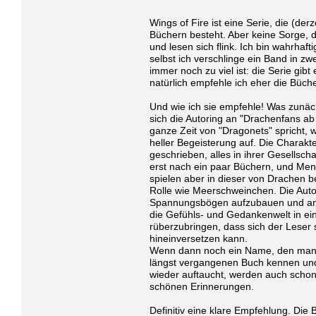
Wings of Fire ist eine Serie, die (derz
Büchern besteht. Aber keine Sorge, di
und lesen sich flink. Ich bin wahrhaft
selbst ich verschlinge ein Band in z
immer noch zu viel ist: die Serie gibt
natürlich empfehle ich eher die Büche
Und wie ich sie empfehle! Was zunäc
sich die Autoring an "Drachenfans ab 
ganze Zeit von "Dragonets" spricht,
heller Begeisterung auf. Die Charakter
geschrieben, alles in ihrer Gesellsc
erst nach ein paar Büchern, und Me
spielen aber in dieser von Drachen b
Rolle wie Meerschweinchen. Die Autor
Spannungsbögen aufzubauen und a
die Gefühls- und Gedankenwelt in ein
rüberzubringen, dass sich der Leser 
hineinversetzen kann.
Wenn dann noch ein Name, den man v
längst vergangenen Buch kennen und 
wieder auftaucht, werden auch schon
schönen Erinnerungen.
Definitiv eine klare Empfehlung. Die