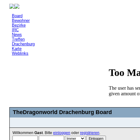
Board
Bewohner
Bezirke
IRC
News
Treffen
Drachenburg
Karte
Weblinks
TheDragonworld Drachenburg Board
Willkommen
Gast
. Bitte
einloggen
oder
registrieren
.