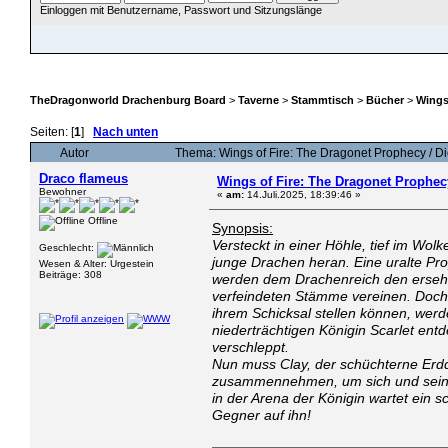
Einloggen mit Benutzername, Passwort und Sitzungslänge
ÜBERSICHT
HILFE
SUCHE
JAVA CHATZUGANG
MITGLIEDER
EINLOGGEN
TheDragonworld Drachenburg Board
>
Taverne
>
Stammtisch
>
Bücher
>
Wings
Seiten: [
1
]
Nach unten
Autor
Thema: Wings of Fire: The Dragonet Prophecy / 
Draco flameus
Wings of Fire: The Dragonet Prophec
Bewohner
«
am:
14.Juli.2025, 18:39:46 »
Offline
Synopsis:
Versteckt in einer Höhle, tief im Wol
Geschlecht:
junge Drachen heran. Eine uralte Pr
Wesen & Alter: Urgestein
Beiträge: 308
werden dem Drachenreich den ersehn
verfeindeten Stämme vereinen. Doch 
ihrem Schicksal stellen können, werd
niederträchtigen Königin Scarlet entd
verschleppt.
Nun muss Clay, der schüchterne Erd
zusammennehmen, um sich und seine
in der Arena der Königin wartet ein 
Gegner auf ihn!