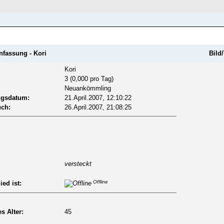
REGISTRIEREN
assung - Kori
Bild/
Kori
3 (0,000 pro Tag)
Neuankömmling
ngsdatum:
21.April.2007, 12:10:22
uch:
26.April.2007, 21:08:25
versteckt
Offline
ied ist:
s Alter:
45