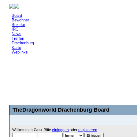
Board
Bewohner
Bezirke
IRC
News
Treffen
Drachenburg
Karte
Weblinks
TheDragonworld Drachenburg Board
Willkommen
Gast
. Bitte
einloggen
oder
registrieren
.