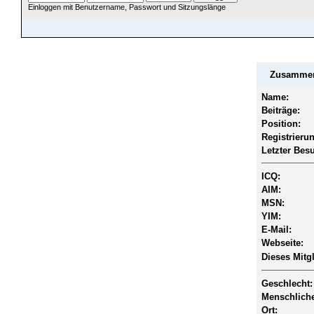
Einloggen mit Benutzername, Passwort und Sitzungslänge
ÜBERSICHT
HILFE
SUCHE
JAVA CHATZUGANG
MITGLIEDER
EINLOGGEN
Zusammenf
Name:
Beiträge:
Position:
Registrieru
Letzter Bes
ICQ:
AIM:
MSN:
YIM:
E-Mail:
Webseite:
Dieses Mitgl
Geschlecht:
Menschliche
Ort: