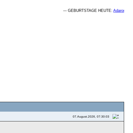
--- GEBURTSTAGE HEUTE:
Adaron Sinfat
07.August.2026, 07:30:03