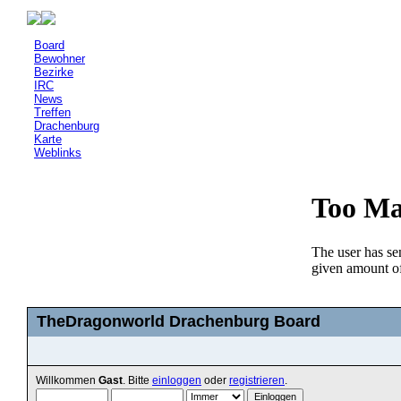
Board
Bewohner
Bezirke
IRC
News
Treffen
Drachenburg
Karte
Weblinks
TheDragonworld Drachenburg Board
Willkommen
Gast
. Bitte
einloggen
oder
registrieren
.