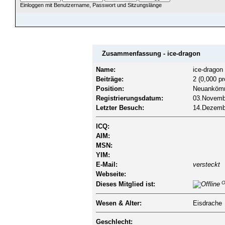
Einloggen mit Benutzername, Passwort und Sitzungslänge
ÜBERSICHT
HILFE
SUCHE
JAVA CHATZUGANG
MITGLIEDER
EINLOGGEN
Zusammenfassung - ice-dragon
Name:
ice-dragon
Beiträge:
2 (0,000 pr
Position:
Neuankömm
Registrierungsdatum:
03.Novembe
Letzter Besuch:
14.Dezembe
ICQ:
AIM:
MSN:
YIM:
E-Mail:
versteckt
Webseite:
Of
Dieses Mitglied ist:
Wesen & Alter:
Eisdrache
Geschlecht: