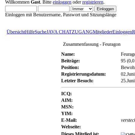
Willkommen
Gast
. Bitte
einloggen
oder
registrieren
.
Einloggen mit Benutzername, Passwort und Sitzungslänge
Übersicht
Hilfe
Suche
JAVA CHATZUGANG
Mitglieder
Einloggen
R
Zusammenfassung - Feuragon
Name:
Feurag
Beiträge:
95 (0,0
Position:
Bewoh
Registrierungsdatum:
02.Juni
Letzter Besuch:
25.Juni
ICQ:
AIM:
MSN:
YIM:
E-Mail:
verstec
Webseite:
Dieses Mitglied ist: