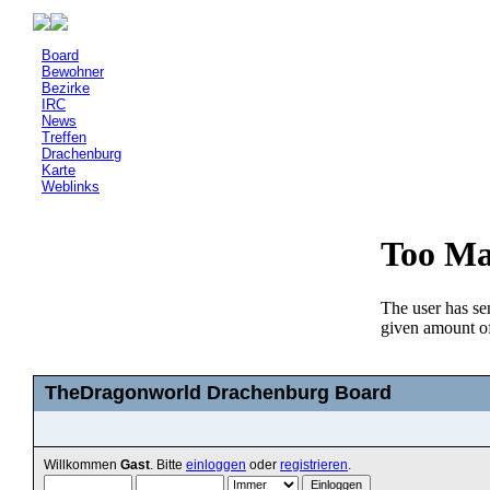
Board
Bewohner
Bezirke
IRC
News
Treffen
Drachenburg
Karte
Weblinks
TheDragonworld Drachenburg Board
Willkommen
Gast
. Bitte
einloggen
oder
registrieren
.