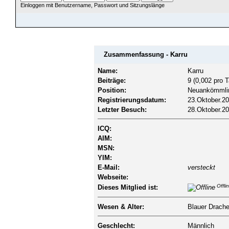
Einloggen mit Benutzername, Passwort und Sitzungslänge
ÜBERSICHT
HILFE
SUCHE
JAVA CHATZUGANG
MITGLIEDER
EINLOGGEN
Zusammenfassung - Karru
Name:
Karru
Beiträge:
9 (0,002 pro T
Position:
Neuankömmli
Registrierungsdatum:
23.Oktober.20
Letzter Besuch:
28.Oktober.20
ICQ:
AIM:
MSN:
YIM:
E-Mail:
versteckt
Webseite:
Offli
Dieses Mitglied ist:
Wesen & Alter:
Blauer Drache
Geschlecht:
Männlich