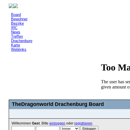
Board
Bewohner
Bezirke
IRC
News
Treffen
Drachenburg
Karte
Weblinks
TheDragonworld Drachenburg Board
Willkommen
Gast
. Bitte
einloggen
oder
registrieren
.