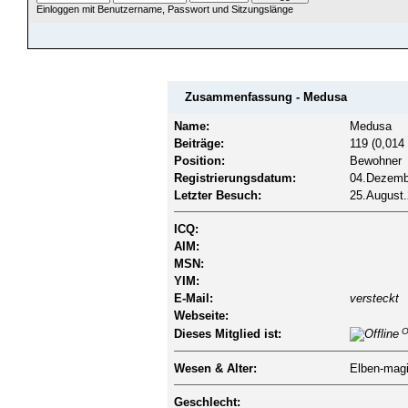
Einloggen mit Benutzername, Passwort und Sitzungslänge
ÜBERSICHT
HILFE
SUCHE
JAVA CHATZUGANG
MITGLIEDER
EINLOGGEN
Zusammenfassung - Medusa
Name:
Medusa
Beiträge:
119 (0,014 
Position:
Bewohner
Registrierungsdatum:
04.Dezembe
Letzter Besuch:
25.August.
ICQ:
AIM:
MSN:
YIM:
E-Mail:
versteckt
Webseite:
Of
Dieses Mitglied ist:
Wesen & Alter:
Elben-magi
Geschlecht: