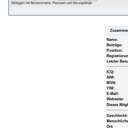
Einloggen mit Benutzername, Passwort und Sitzungslänge
ÜBERSICHT
HILFE
SUCHE
JAVA CHATZUGANG
MITGLIEDER
EINLOGGEN
Zusammenf
Name:
Beiträge:
Position:
Registrieru
Letzter Bes
ICQ:
AIM:
MSN:
YIM:
E-Mail:
Webseite:
Dieses Mitgl
Geschlecht:
Menschliche
Ort: