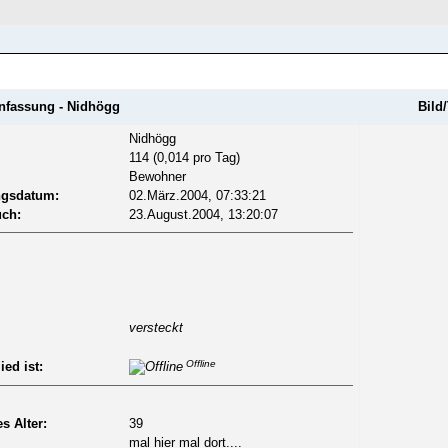
REGISTRIEREN
assung - Nidhögg
Bild/
Nidhögg
114 (0,014 pro Tag)
Bewohner
ngsdatum:
02.März.2004, 07:33:21
uch:
23.August.2004, 13:20:07
versteckt
Offline
ied ist:
s Alter:
39
mal hier mal dort....