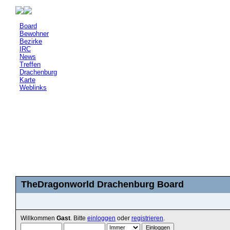
Board
Bewohner
Bezirke
IRC
News
Treffen
Drachenburg
Karte
Weblinks
TheDragonworld Drachenburg Board
Willkommen
Gast
. Bitte
einloggen
oder
registrieren
.