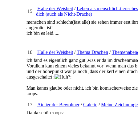
Halle der Weisheit
/
Leben als menschlich-tierisch
15
dich (auch als Nicht-Drache)
menschen sind schlecht(fast alle) sie sehen immer erst ihr
augerottet ist!
ich bin es leid.....
16
Halle der Weisheit
/
Thema Drachen
/
Themenabend
ich fand es eigentlich ganz gut ,was er da im drachenmus
Vorallem kam einem vieles bekannt vor ,wenn man das bu
und der höhepunkt war ja noch ,dass der kerl einen drache
ausgeschaltet :
:
Man kanns glaube oder nicht, ich bin komischerweise zie
:oops:
17
Atelier der Bewohner
/
Galerie
/
Meine Zeichnunge
Dankeschön :oops: