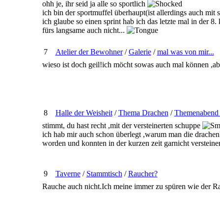
ohh je, ihr seid ja alle so sportlich
ich bin der sportmuffel überhaupt(ist allerdings auch mit 
ich glaube so einen sprint hab ich das letzte mal in der 8.
fürs langsame auch nicht...
7
Atelier der Bewohner
/
Galerie
/
mal was von mir...
wieso ist doch geil!ich möcht sowas auch mal können ,a
8
Halle der Weisheit
/
Thema Drachen
/
Themenabend 
stimmt, du hast recht ,mit der versteinerten schuppe
ich hab mir auch schon überlegt ,warum man die drachenkn
worden und konnten in der kurzen zeit garnicht versteine
9
Taverne
/
Stammtisch
/
Raucher?
Rauche auch nicht.Ich meine immer zu spüren wie der Rau