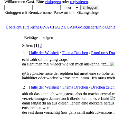
Willkommen
Gast
. Bitte
einloggen
oder
registrieren
.
Einloggen mit Benutzername, Passwort und Sitzungslänge
Übersicht
Hilfe
Suche
JAVA CHATZUGANG
Mitglieder
Einloggen
R
Beiträge anzeigen
Seiten: [
1
]
2
1
Halle der Weisheit
/
Thema Drachen
/
Rund ums Dra
echt ,ohh schuldigung :oops:
da sieht man mal wieder wie ich mich auskenne, tzz...
@Trygon:bie rasse der reptilien hat meist eine so hohe t
kaltblüter oder wechselwarme tiere..hmm...ich muss mich e
2
Halle der Weisheit
/
Thema Drachen
/
Drachen zeich
ahh ok das kann ich wenigstens, also du machst erzmal mi
verzeichnungen ,kannst auch überkrikeln alles erlaubt
dann fängst du an aus diesen lienein eine dieckere herau
entsprechen werden.
der rest dann vorsichtig (nur ganz sanft aufdrücken,sonst