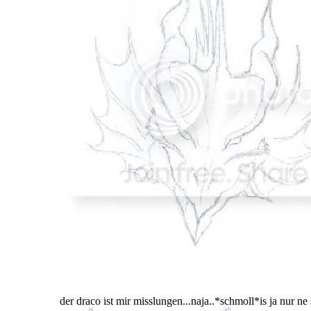
der draco ist mir misslungen...naja..*schmoll*is ja nur ne