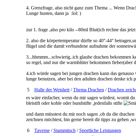
4. Grenzfrage, also nicht ganz zum Thema ... Wenn Drac
Lunge husten, dann ja :lol: )
zur 1. frage ,also pro kilo --80ml Blut(ich rechne das jetzt
2. also die körpertemperatur dürfte so 40°-44° betragen,
flügel und die damit verbundene aufnahme der sonnenwä
3...hhmmm...schwierig..ich glaube drachen bekommen kei
so regel, und nur die warmblüter bekommen fieber(aber da
4.ich würde sagen bei jungen drachen kann das genauso w
lunge benutzen, aber bei den adulten drachen denke ich pa
5
Halle der Weisheit
/
Thema Drachen
/
Drachen zeich
es wäre einfacher, wenn du mir sagen würdest, womit du d
bleistift oder kohle oder bundstifte ,jedenfalls stifte
und dann müsstest du mir noch sagen ,ob du die drachen 
zeichnen möchtest, bin gerne bereit dir tipps zu geben ,w
6
Taverne
/
Stammtisch
/
Sportliche Leistungen