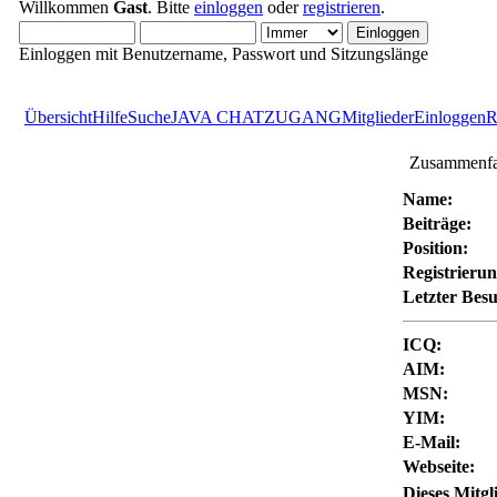
Willkommen
Gast
. Bitte
einloggen
oder
registrieren
.
Einloggen mit Benutzername, Passwort und Sitzungslänge
Übersicht
Hilfe
Suche
JAVA CHATZUGANG
Mitglieder
Einloggen
R
Zusammenfas
Name:
Beiträge:
Position:
Registrieru
Letzter Bes
ICQ:
AIM:
MSN:
YIM:
E-Mail:
Webseite:
Dieses Mitgli