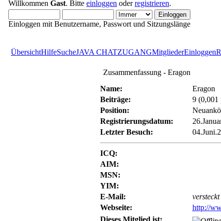
Willkommen
Gast
. Bitte
einloggen
oder
registrieren
.
Einloggen mit Benutzername, Passwort und Sitzungslänge
Übersicht
Hilfe
Suche
JAVA CHATZUGANG
Mitglieder
Einloggen
R
Zusammenfassung - Eragon
Name:
Eragon
Beiträge:
9 (0,001
Position:
Neuankö
Registrierungsdatum:
26.Janua
Letzter Besuch:
04.Juni.
ICQ:
AIM:
MSN:
YIM:
E-Mail:
versteckt
Webseite:
http://w
Dieses Mitglied ist: