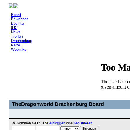
Board
Bewohner
Bezirke
IRC
News
Treffen
Drachenburg
Karte
Weblinks
TheDragonworld Drachenburg Board
Willkommen
Gast
. Bitte
einloggen
oder
registrieren
.