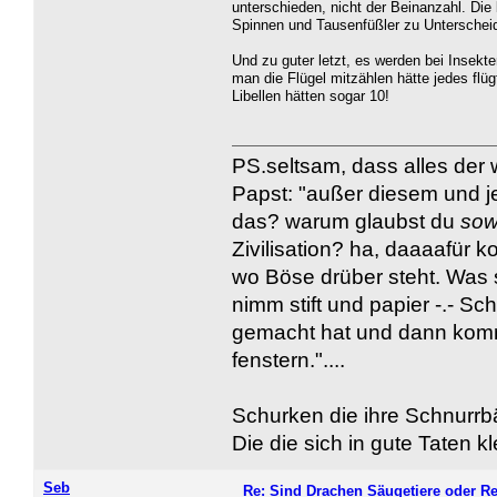
unterschieden, nicht der Beinanzahl. Die
Spinnen und Tausenfüßler zu Unterschei
Und zu guter letzt, es werden bei Insek
man die Flügel mitzählen hätte jedes flü
Libellen hätten sogar 10!
PS.seltsam, dass alles der w
Papst: "außer diesem und j
das? warum glaubst du
so
Zivilisation? ha, daaaafür 
wo Böse drüber steht. Was 
nimm stift und papier -.- 
gemacht hat und dann kommt
fenstern."....
Schurken die ihre Schnurrbä
Die die sich in gute Taten k
Seb
Re: Sind Drachen Säugetiere oder Re