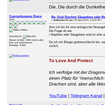
Die, Die durch die Dunkelhe
Cupropituvanso Draco
Re: Sind Drachen Säugetiere oder Re
Chef
«
Antworten #2 am:
05.April.2010, 14:53:38 »
Also ich bin für eine biologische Heran
Offline
Die Frage ob wie
r Reptilien oder Säugetiere sind ist eine 
Geschlecht:
Wesen & Alter: 3000 Jahre alter
Da ich mit Bilogie grottenschlecht bin, w
Erd- und Steindrache
Beiträge: 8.683
zurück.
To Love And Protect
Ich verfolge mit der Dragon
einen Platz für "menschlich
Drachen sind, aber alle We
YouTube
|
Telegram Kanal