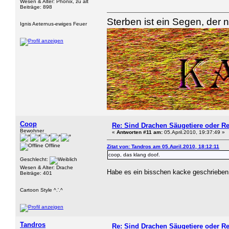
Wesen & Alter: Phönix, zu alt
Beiträge: 898
Sterben ist ein Segen, der n
Ignis Aeternus-ewiges Feuer
Coop
Re: Sind Drachen Säugetiere oder Re
Bewohner
«
Antworten #11 am:
05.April.2010, 19:37:49 »
Offline
Zitat von: Tandros am 05.April.2010, 18:12:11
coop, das klang doof.
Geschlecht:
Wesen & Alter: Drache
Habe es ein bisschen kacke geschrieben,
Beiträge: 401
Cartoon Style ^.'.^
Tandros
Re: Sind Drachen Säugetiere oder Re