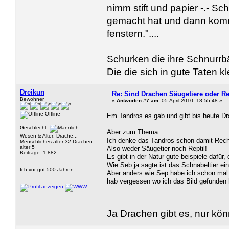
nimm stift und papier -.- 
gemacht hat und dann kommt
fenstern."....
Schurken die ihre Schnurrbä
Die die sich in gute Taten k
Dreikun
Re: Sind Drachen Säugetiere oder Re
Bewohner
«
Antworten #7 am:
05.April.2010, 18:55:48 »
Offline
Em Tandros es gab und gibt bis heute Dra
Geschlecht:
Aber zum Thema...
Wesen & Alter: Drache...
Ich denke das Tandros schon damit Recht
Menschliches alter 32 Drachen
alter 5
Also weder Säugetier noch Reptil!
Beiträge: 1.882
Es gibt in der Natur gute beispiele dafür,
Wie Seb ja sagte ist das Schnabeltier ein
Ich vor gut 500 Jahren
Aber anders wie Sep habe ich schon mal 
hab vergessen wo ich das Bild gefunden 
Ja Drachen gibt es, nur kö