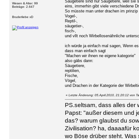
Säugetiere sind nur Säugetiere, weil sie 
Wesen & Alter: 99
eins, immerhin gibt viele verschiedene D
Beiträge: 2.647
So müsste man unter drachen im prinzip 
Vogel-,
Bruderliebe xD
Reptil-,
säugetier-,
fisch-,
und vllt noch Wirbellosenähnliche unters
ich würde ja einfach mal sagen, Wenn es
dass man einfach sagt
"Machen wir ihnen ne eigene kategorie"
also gäbs dann:
Säugetiere,
reptilien,
Fische,
Vögel,
und Drachen in der Kategorie der Wirbelti
«
Letzte Änderung: 05.April.2010, 21:20:12 von T
PS.seltsam, dass alles der w
Papst: "außer diesem und j
das? warum glaubst du
so
Zivilisation? ha, daaaafür 
wo Böse drüber steht. Was 