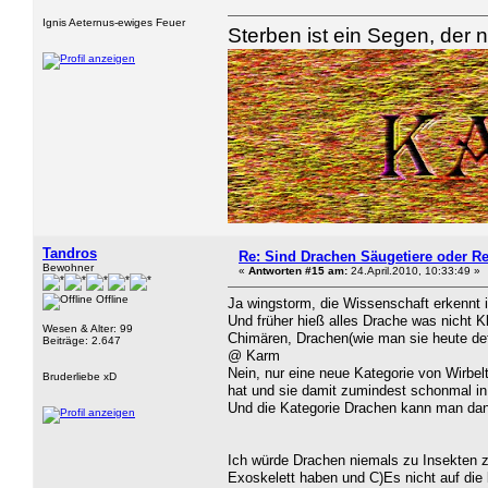
Ignis Aeternus-ewiges Feuer
Sterben ist ein Segen, der n
Tandros
Re: Sind Drachen Säugetiere oder Re
Bewohner
«
Antworten #15 am:
24.April.2010, 10:33:49 »
Offline
Ja wingstorm, die Wissenschaft erkennt i
Und früher hieß alles Drache was nicht Kl
Wesen & Alter: 99
Chimären, Drachen(wie man sie heute def
Beiträge: 2.647
@ Karm
Nein, nur eine neue Kategorie von Wirbelt
Bruderliebe xD
hat und sie damit zumindest schonmal in d
Und die Kategorie Drachen kann man dann 
Ich würde Drachen niemals zu Insekten zä
Exoskelett haben und C)Es nicht auf die