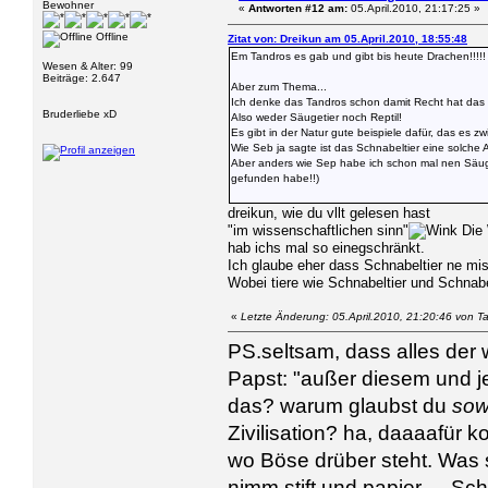
Bewohner
«
Antworten #12 am:
05.April.2010, 21:17:25 »
Offline
Zitat von: Dreikun am 05.April.2010, 18:55:48
Em Tandros es gab und gibt bis heute Drachen!!!!!
Wesen & Alter: 99
Beiträge: 2.647
Aber zum Thema...
Ich denke das Tandros schon damit Recht hat das w
Bruderliebe xD
Also weder Säugetier noch Reptil!
Es gibt in der Natur gute beispiele dafür, das es zw
Wie Seb ja sagte ist das Schnabeltier eine solche 
Aber anders wie Sep habe ich schon mal nen Säuge
gefunden habe!!)
dreikun, wie du vllt gelesen hast
"im wissenschaftlichen sinn"
Die 
hab ichs mal so einegschränkt.
Ich glaube eher dass Schnabeltier ne mis
Wobei tiere wie Schnabeltier und Schnabeli
«
Letzte Änderung: 05.April.2010, 21:20:46 von T
PS.seltsam, dass alles der w
Papst: "außer diesem und j
das? warum glaubst du
so
Zivilisation? ha, daaaafür 
wo Böse drüber steht. Was 
nimm stift und papier -.- 