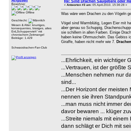
Ariguseli
Re: Sind Drachen Säugetiere oder Re
Bewohner
«
Antworten #3 am:
05.April.2010, 15:36:28 »
Offline
Was wäre wen Drachen zu den Vögeln geh
Geschlecht:
Vögel sind Warmblütig, Legen Eier mit ha
Wesen & Alter: knurriges,
aber genau so Schuppig, Drachenschuppe
konsequentes, bissiges, altes
Erd„Schuppenvieh“ mit
sie schillern in allen Farben. Einige Dra
chronischem Zeitmangel
haben keine Ohrmuscheln. Das Gebiss ich
Beiträge: 1.429
Giraffe, haben nicht mehr wie 7.
Drachen
Schwarzdrachen-Fan-Club
...Ehrlichkeit, ein wichtiger 
...Vertrauen, ist der größte
...Menschen nehmen nur da
sind...
...Der Horizont der meisten
nennen sie ihren Standpunkt
...man muss nicht immer de
davor bewaren ... klüger zu
...Streite niemals mit einem
dann schlägt er Dich mit sein