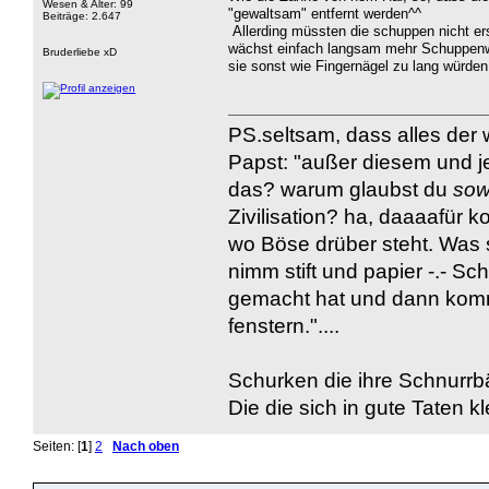
Wesen & Alter: 99
"gewaltsam" entfernt werden^^
Beiträge: 2.647
Allerding müssten die schuppen nicht er
wächst einfach langsam mehr Schuppenwu
Bruderliebe xD
sie sonst wie Fingernägel zu lang würden
PS.seltsam, dass alles der w
Papst: "außer diesem und j
das? warum glaubst du
so
Zivilisation? ha, daaaafür 
wo Böse drüber steht. Was 
nimm stift und papier -.- 
gemacht hat und dann kommt
fenstern."....
Schurken die ihre Schnurrbä
Die die sich in gute Taten k
Seiten: [
1
]
2
Nach oben