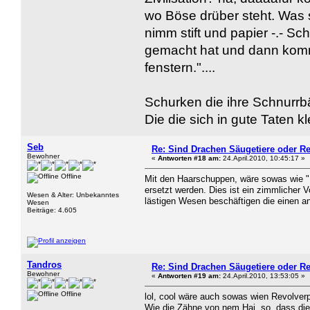
wo Böse drüber steht. Was 
nimm stift und papier -.- 
gemacht hat und dann kommt
fenstern."....
Schurken die ihre Schnurrbä
Die die sich in gute Taten k
Seb
Re: Sind Drachen Säugetiere oder Re
Bewohner
«
Antworten #18 am:
24.April.2010, 10:45:17 »
Offline
Mit den Haarschuppen, wäre sowas wie "
ersetzt werden. Dies ist ein zimmlicher 
Wesen & Alter: Unbekanntes
lästigen Wesen beschäftigen die einen an
Wesen
Beiträge: 4.605
Tandros
Re: Sind Drachen Säugetiere oder Re
Bewohner
«
Antworten #19 am:
24.April.2010, 13:53:05 »
Offline
lol, cool wäre auch sowas wien Revolve
Wie die Zähne von nem Hai, so, dass die