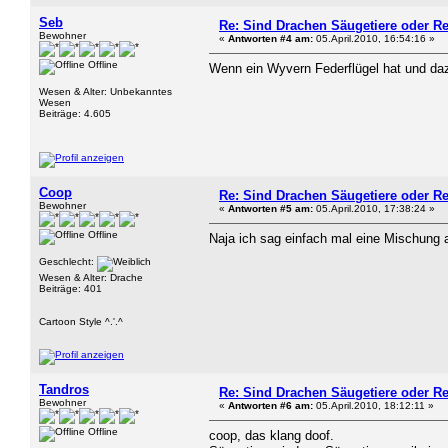
Seb
Re: Sind Drachen Säugetiere oder Re
Bewohner
«
Antworten #4 am:
05.April.2010, 16:54:16 »
Offline
Wenn ein Wyvern Federflügel hat und daz
Wesen & Alter: Unbekanntes
Wesen
Beiträge: 4.605
Coop
Re: Sind Drachen Säugetiere oder Re
Bewohner
«
Antworten #5 am:
05.April.2010, 17:38:24 »
Offline
Naja ich sag einfach mal eine Mischung a
Geschlecht:
Wesen & Alter: Drache
Beiträge: 401
Cartoon Style ^.'.^
Tandros
Re: Sind Drachen Säugetiere oder Re
Bewohner
«
Antworten #6 am:
05.April.2010, 18:12:11 »
Offline
coop, das klang doof.