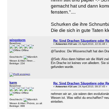
gemacht hat und dann kommt
fenstern."....
Schurken die ihre Schnurrbä
Die die sich in gute Taten k
wingstorm
Re: Sind Drachen Säugetiere oder Re
Bewohner
«
Antworten #13 am:
23.April.2010, 22:31:48 »
Offline
@Tandros: Die Wissenschaft hat den D
Geschlecht:
@Seb: Also dann hätten wir die Wahl zwi
Wesen & Alter: Hmm ...
Ein Drache ist keines von alledem. Sie 
Beiträge: 234
gefunden wurde.
karm
Re: Sind Drachen Säugetiere oder Re
Bewohner
«
Antworten #14 am:
24.April.2010, 09:37:45 »
Offline
nehmen wir an ,sie wären den evolution
Wesen ist. Was willst du erschaffen? neu
Geschlecht:
einteilen.
Wesen & Alter: Phönix, zu alt
Beiträge: 898