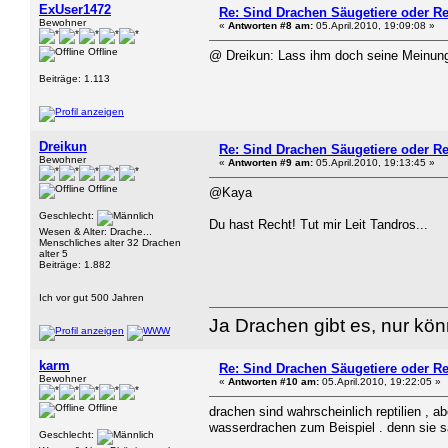
ExUser1472
Re: Sind Drachen Säugetiere oder Re
Bewohner
«
Antworten #8 am:
05.April.2010, 19:09:08 »
Offline
@ Dreikun: Lass ihm doch seine Meinung
Beiträge: 1.113
Dreikun
Re: Sind Drachen Säugetiere oder Re
Bewohner
«
Antworten #9 am:
05.April.2010, 19:13:45 »
Offline
@Kaya
Geschlecht:
Du hast Recht! Tut mir Leit Tandros...
Wesen & Alter: Drache...
Menschliches alter 32 Drachen
alter 5
Beiträge: 1.882
Ich vor gut 500 Jahren
Ja Drachen gibt es, nur kö
karm
Re: Sind Drachen Säugetiere oder Re
Bewohner
«
Antworten #10 am:
05.April.2010, 19:22:05 »
Offline
drachen sind wahrscheinlich reptilien , 
wasserdrachen zum Beispiel . denn sie sä
Geschlecht: