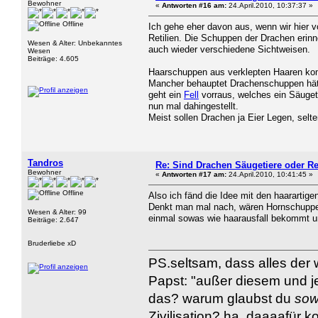
Bewohner
«
Antworten #16 am:
24.April.2010, 10:37:37 »
Offline
Ich gehe eher davon aus, wenn wir hier 
Retilien. Die Schuppen der Drachen erin
Wesen & Alter: Unbekanntes
auch wieder verschiedene Sichtweisen.
Wesen
Beiträge: 4.605
Haarschuppen aus verklepten Haaren komm
Mancher behauptet Drachenschuppen hätte
geht ein
Fell
vorraus, welches ein Säuget
nun mal dahingestellt.
Meist sollen Drachen ja Eier Legen, sel
Tandros
Re: Sind Drachen Säugetiere oder Re
Bewohner
«
Antworten #17 am:
24.April.2010, 10:41:45 »
Offline
Also ich fänd die Idee mit den haarartige
Denkt man mal nach, wären Hornschuppen 
Wesen & Alter: 99
einmal sowas wie haarausfall bekommt u
Beiträge: 2.647
Bruderliebe xD
PS.seltsam, dass alles der w
Papst: "außer diesem und j
das? warum glaubst du
so
Zivilisation? ha, daaaafür 