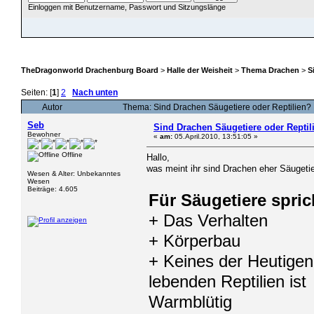
Einloggen mit Benutzername, Passwort und Sitzungslänge
ÜBERSICHT
HILFE
SUCHE
JAVA CHATZUGANG
MITGLIEDER
EINLOGGEN
TheDragonworld Drachenburg Board
>
Halle der Weisheit
>
Thema Drachen
>
S
Seiten: [
1
]
2
Nach unten
Autor
Thema: Sind Drachen Säugetiere oder Reptilien?
Seb
Sind Drachen Säugetiere oder Reptil
Bewohner
«
am:
05.April.2010, 13:51:05 »
Offline
Hallo,
was meint ihr sind Drachen eher Säugetie
Wesen & Alter: Unbekanntes
Wesen
Beiträge: 4.605
Für Säugetiere spric
+ Das Verhalten
+ Körperbau
+ Keines der Heutigen
lebenden Reptilien ist
Warmblütig