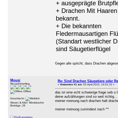
+ ausgeprägte Brutpfl
+ Drachen Mit Haaren
bekannt.
+ Die bekannten
Fledermausartigen Flü
(Standart westlicher 
sind Säugetierflügel
Gegen alle spricht, dass Drachen abges
Mousi
Re: Sind Drachen Säugetiere oder Re
Neuankömmling
«
Antworten #1 am:
05.April.2010, 14:01:10 »
Offline
das ist eine echt schwierige frage seb o.
deine aufzählungen sind so weit richtig.
Geschlecht:
meiner meinung nach drachen halt drachen
Wesen & Alter: Winddrachin
Beiträge: 28
meiner meinung zumindest nach ^^