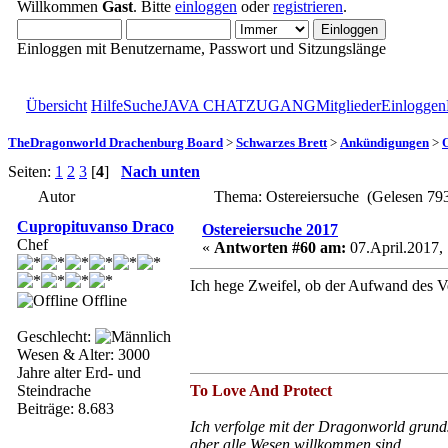
Willkommen
Gast
. Bitte
einloggen
oder
registrieren
.
Einloggen mit Benutzername, Passwort und Sitzungslänge
Übersicht
Hilfe
Suche
JAVA CHATZUGANG
Mitglieder
Einloggen
TheDragonworld Drachenburg Board
>
Schwarzes Brett
>
Ankündigungen
>
O
Seiten:
1
2
3
[
4
]
Nach unten
Autor
Thema: Ostereiersuche (Gelesen 79
Cupropituvanso Draco
Ostereiersuche 2017
Chef
«
Antworten #60 am:
07.April.2017, 
Ich hege Zweifel, ob der Aufwand des Ver
Offline
Geschlecht:
Wesen & Alter: 3000
Jahre alter Erd- und
Steindrache
To Love And Protect
Beiträge: 8.683
Ich verfolge mit der Dragonworld grunds
aber alle Wesen willkommen sind.