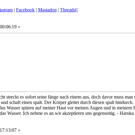
stagram
|
Facebook
|
Mastadon
|
Threads[/
00:06:19 »
ht streckt es sofort seine fänge nach einem aus, doch davor muss man
 und schaft einen spalt. Der Körper gleitet durch diesen spalt hindurch
r das Wasser spüren auf meiner Haut vor meinen Augen und in meinem H
 das Wasser. Ich nehme es an wir akzeptieren uns gegenseitig. - Haruka
17:13:07 »