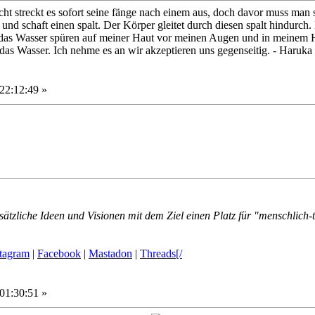
ht streckt es sofort seine fänge nach einem aus, doch davor muss man
 und schaft einen spalt. Der Körper gleitet durch diesen spalt hindurch
r das Wasser spüren auf meiner Haut vor meinen Augen und in meinem H
 das Wasser. Ich nehme es an wir akzeptieren uns gegenseitig. - Haruka
22:12:49 »
ätzliche Ideen und Visionen mit dem Ziel einen Platz für "menschlich-
stagram
|
Facebook
|
Mastadon
|
Threads[/
01:30:51 »