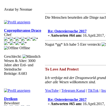
Avatar by Neomae
Die Menschen beurteilen alle Dinge nach 
Cupropituvanso Draco
Re: Ostereiersuche 2017
Chef
«
Antworten #64 am:
16.April.2017, 
Nagut *gg* Ich habe 5 Eier versteckt
Offline
Geschlecht:
Wesen & Alter: 3000
Jahre alter Erd- und
Steindrache
To Love And Protect
Beiträge: 8.683
Ich verfolge mit der Dragonworld grunds
aber alle Wesen willkommen sind.
YouTube
|
Telegram Kanal
|
TikTok
|
In
Dreikun
Re: Ostereiersuche 2017
Bewohner
«
Antworten #65 am:
16.April.2017, 