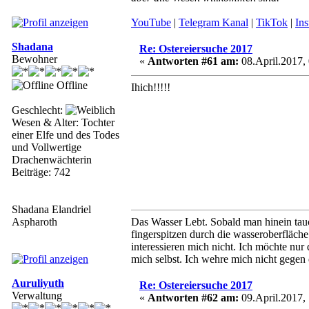
YouTube
|
Telegram Kanal
|
TikTok
|
In
Shadana
Re: Ostereiersuche 2017
Bewohner
«
Antworten #61 am:
08.April.2017, 
Offline
Ihich!!!!!
Geschlecht:
Wesen & Alter: Tochter
einer Elfe und des Todes
und Vollwertige
Drachenwächterin
Beiträge: 742
Shadana Elandriel
Aspharoth
Das Wasser Lebt. Sobald man hinein tauc
fingerspitzen durch die wasseroberfläche
interessieren mich nicht. Ich möchte nu
mich selbst. Ich wehre mich nicht gegen
Auruliyuth
Re: Ostereiersuche 2017
Verwaltung
«
Antworten #62 am:
09.April.2017, 