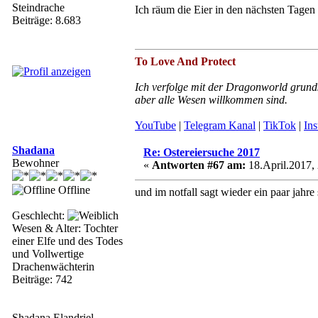
Steindrache
Ich räum die Eier in den nächsten Tagen
Beiträge: 8.683
To Love And Protect
Ich verfolge mit der Dragonworld grunds
aber alle Wesen willkommen sind.
YouTube
|
Telegram Kanal
|
TikTok
|
In
Shadana
Re: Ostereiersuche 2017
Bewohner
«
Antworten #67 am:
18.April.2017, 
Offline
und im notfall sagt wieder ein paar jahr
Geschlecht:
Wesen & Alter: Tochter
einer Elfe und des Todes
und Vollwertige
Drachenwächterin
Beiträge: 742
Shadana Elandriel