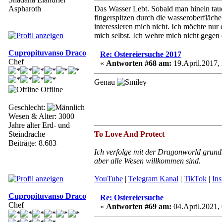
Aspharoth
Das Wasser Lebt. Sobald man hinein tauc
fingerspitzen durch die wasseroberfläche
interessieren mich nicht. Ich möchte nu
mich selbst. Ich wehre mich nicht gegen
Cupropituvanso Draco
Re: Ostereiersuche 2017
Chef
«
Antworten #68 am:
19.April.2017, 
Genau
Offline
Geschlecht:
Wesen & Alter: 3000
Jahre alter Erd- und
Steindrache
To Love And Protect
Beiträge: 8.683
Ich verfolge mit der Dragonworld grunds
aber alle Wesen willkommen sind.
YouTube
|
Telegram Kanal
|
TikTok
|
In
Cupropituvanso Draco
Re: Ostereiersuche
Chef
«
Antworten #69 am:
04.April.2021, 