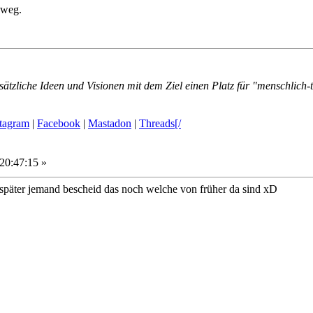
 weg.
ätzliche Ideen und Visionen mit dem Ziel einen Platz für "menschlich-
stagram
|
Facebook
|
Mastadon
|
Threads[/
20:47:15 »
e später jemand bescheid das noch welche von früher da sind xD