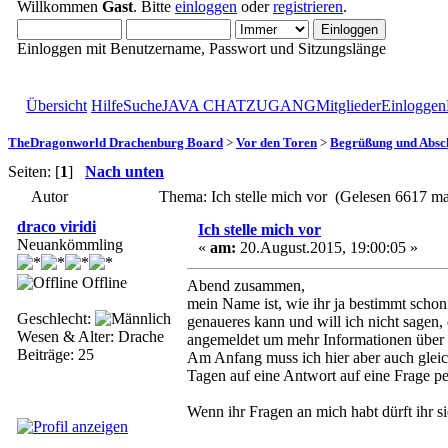
Willkommen
Gast
. Bitte
einloggen
oder
registrieren
.
Einloggen mit Benutzername, Passwort und Sitzungslänge
Übersicht
Hilfe
Suche
JAVA CHATZUGANG
Mitglieder
Einloggen
TheDragonworld Drachenburg Board
>
Vor den Toren
>
Begrüßung und Absc
Seiten: [
1
]
Nach unten
Autor
Thema: Ich stelle mich vor (Gelesen 6617 ma
draco viridi
Ich stelle mich vor
Neuankömmling
«
am:
20.August.2015, 19:00:05 »
Offline
Abend zusammen,
mein Name ist, wie ihr ja bestimmt schon 
Geschlecht:
genaueres kann und will ich nicht sagen, 
Wesen & Alter: Drache
angemeldet um mehr Informationen über 
Beiträge: 25
Am Anfang muss ich hier aber auch gleich
Tagen auf eine Antwort auf eine Frage per
Wenn ihr Fragen an mich habt dürft ihr si