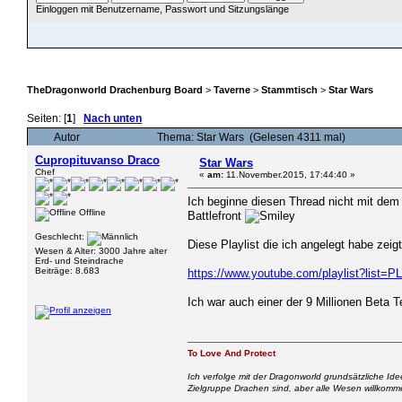
Einloggen mit Benutzername, Passwort und Sitzungslänge
ÜBERSICHT
HILFE
SUCHE
JAVA CHATZUGANG
MITGLIEDER
EINLOGGEN
TheDragonworld Drachenburg Board
>
Taverne
>
Stammtisch
>
Star Wars
Seiten: [
1
]
Nach unten
Autor
Thema: Star Wars (Gelesen 4311 mal)
Cupropituvanso Draco
Star Wars
Chef
«
am:
11.November.2015, 17:44:40 »
Ich beginne diesen Thread nicht mit dem
Offline
Battlefront
Geschlecht:
Diese Playlist die ich angelegt habe zeigt
Wesen & Alter: 3000 Jahre alter
Erd- und Steindrache
Beiträge: 8.683
https://www.youtube.com/playlist?li
Ich war auch einer der 9 Millionen Beta T
To Love And Protect
Ich verfolge mit der Dragonworld grundsätzliche Ide
Zielgruppe Drachen sind, aber alle Wesen willkomm