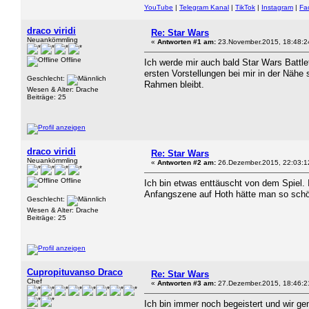
YouTube
|
Telegram Kanal
|
TikTok
|
Instagram
|
Fa
draco viridi
Re: Star Wars
Neuankömmling
«
Antworten #1 am:
23.November.2015, 18:48:2
Offline
Ich werde mir auch bald Star Wars Battlef
ersten Vorstellungen bei mir in der Nähe s
Geschlecht:
Rahmen bleibt.
Wesen & Alter: Drache
Beiträge: 25
draco viridi
Re: Star Wars
Neuankömmling
«
Antworten #2 am:
26.Dezember.2015, 22:03:1
Offline
Ich bin etwas enttäuscht von dem Spiel. 
Anfangszene auf Hoth hätte man so schö
Geschlecht:
Wesen & Alter: Drache
Beiträge: 25
Cupropituvanso Draco
Re: Star Wars
Chef
«
Antworten #3 am:
27.Dezember.2015, 18:46:2
Ich bin immer noch begeistert und wir 