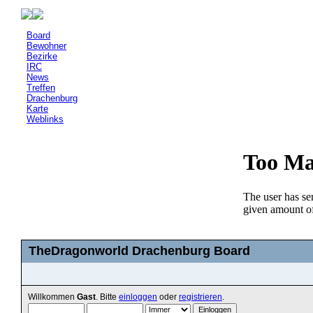
Board
Bewohner
Bezirke
IRC
News
Treffen
Drachenburg
Karte
Weblinks
TheDragonworld Drachenburg Board
Willkommen
Gast
. Bitte
einloggen
oder
registrieren
.