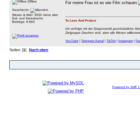
Offline
Für meine Frau ist es wie Film schauen
Geschlecht:
Wesen & Alter: 3000 Jahre alter
Erd- und Steindrache
To Love And Protect
Beiträge: 8.683
Ich verfolge mit der Dragonworld grundsätzliche Ide
Zielgruppe Drachen sind, aber alle Wesen willkomm
YouTube
|
Telegram Kanal
|
TikTok
|
Instagram
|
Fa
Seiten: [
1
]
Nach oben
Powered by SMF 1