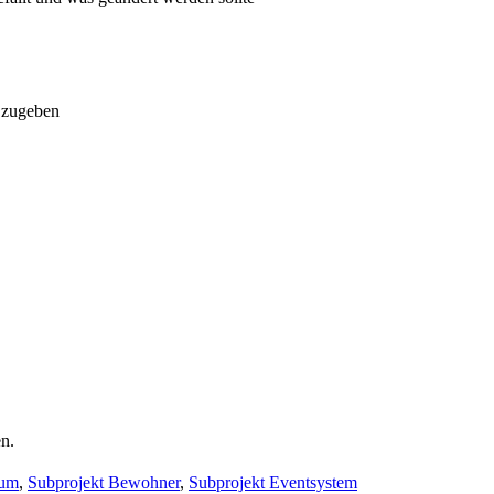
t zugeben
n.
rum
,
Subprojekt Bewohner
,
Subprojekt Eventsystem