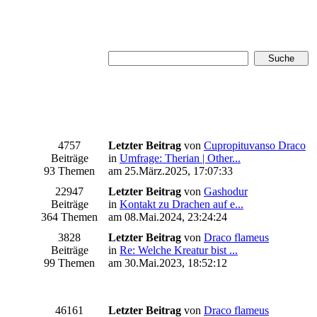
4757
Letzter Beitrag
von
Cupropituvanso Draco
Beiträge
in
Umfrage: Therian | Other...
93 Themen
am 25.März.2025, 17:07:33
22947
Letzter Beitrag
von
Gashodur
Beiträge
in
Kontakt zu Drachen auf e...
364 Themen
am 08.Mai.2024, 23:24:24
3828
Letzter Beitrag
von
Draco flameus
Beiträge
in
Re: Welche Kreatur bist ...
99 Themen
am 30.Mai.2023, 18:52:12
46161
Letzter Beitrag
von
Draco flameus