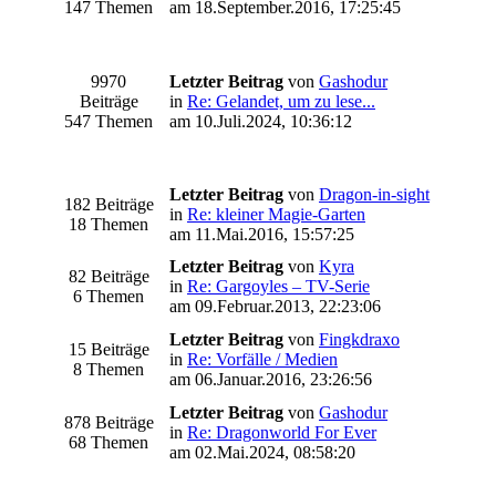
147 Themen
am 18.September.2016, 17:25:45
9970
Letzter Beitrag
von
Gashodur
Beiträge
in
Re: Gelandet, um zu lese...
547 Themen
am 10.Juli.2024, 10:36:12
Letzter Beitrag
von
Dragon-in-sight
182 Beiträge
in
Re: kleiner Magie-Garten
18 Themen
am 11.Mai.2016, 15:57:25
Letzter Beitrag
von
Kyra
82 Beiträge
in
Re: Gargoyles – TV-Serie
6 Themen
am 09.Februar.2013, 22:23:06
Letzter Beitrag
von
Fingkdraxo
15 Beiträge
in
Re: Vorfälle / Medien
8 Themen
am 06.Januar.2016, 23:26:56
Letzter Beitrag
von
Gashodur
878 Beiträge
in
Re: Dragonworld For Ever
68 Themen
am 02.Mai.2024, 08:58:20