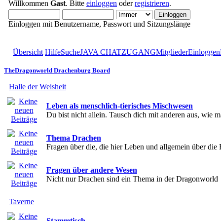
Willkommen
Gast
. Bitte
einloggen
oder
registrieren
.
Einloggen mit Benutzername, Passwort und Sitzungslänge
Übersicht
Hilfe
Suche
JAVA CHATZUGANG
Mitglieder
Einloggen
TheDragonworld Drachenburg Board
Halle der Weisheit
Leben als menschlich-tierisches Mischwesen
Du bist nicht allein. Tausch dich mit anderen aus, wie 
Thema Drachen
Fragen über die, die hier Leben und allgemein über die
Fragen über andere Wesen
Nicht nur Drachen sind ein Thema in der Dragonworld
Taverne
Stammtisch