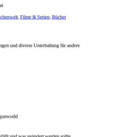
at
schenwelt
,
Filme & Serien
,
Bücher
ungen und diverse Unterhaltung für andere
agonworld
fällt und was geändert werden sollte