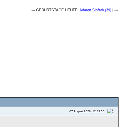
--- GEBURTSTAGE HEUTE:
Adaron Sinfath (39)
| --- GEBU
07.August.2026, 12:33:50