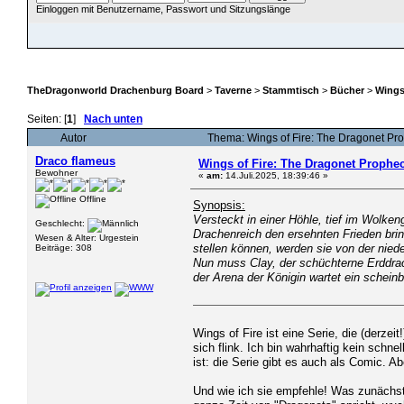
Einloggen mit Benutzername, Passwort und Sitzungslänge
ÜBERSICHT
HILFE
SUCHE
JAVA CHATZUGANG
MITGLIEDER
EINLOGGEN
TheDragonworld Drachenburg Board
>
Taverne
>
Stammtisch
>
Bücher
>
Wings
Seiten: [
1
]
Nach unten
Autor
Thema: Wings of Fire: The Dragonet Pr
Draco flameus
Wings of Fire: The Dragonet Prophe
Bewohner
«
am:
14.Juli.2025, 18:39:46 »
Offline
Synopsis:
Versteckt in einer Höhle, tief im Wolke
Geschlecht:
Drachenreich den ersehnten Frieden bri
Wesen & Alter: Urgestein
stellen können, werden sie von der niede
Beiträge: 308
Nun muss Clay, der schüchterne Erddra
der Arena der Königin wartet ein schein
Wings of Fire ist eine Serie, die (derzei
sich flink. Ich bin wahrhaftig kein schn
ist: die Serie gibt es auch als Comic. Ab
Und wie ich sie empfehle! Was zunächst 