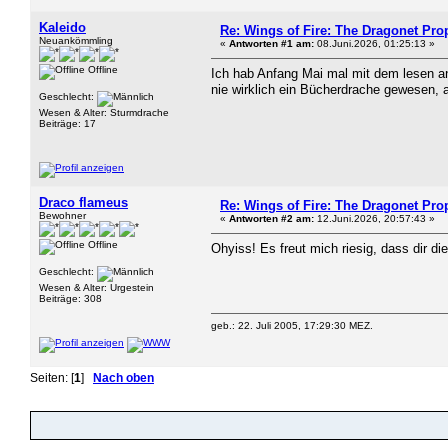
Kaleido
Re: Wings of Fire: The Dragonet Pr
Neuankömmling
«
Antworten #1 am:
08.Juni.2026, 01:25:13 »
Offline
Ich hab Anfang Mai mal mit dem lesen an
nie wirklich ein Bücherdrache gewesen, a
Geschlecht:
Wesen & Alter: Sturmdrache
Beiträge: 17
Draco flameus
Re: Wings of Fire: The Dragonet Pr
Bewohner
«
Antworten #2 am:
12.Juni.2026, 20:57:43 »
Offline
Ohyiss! Es freut mich riesig, dass dir d
Geschlecht:
Wesen & Alter: Urgestein
Beiträge: 308
geb.: 22. Juli 2005, 17:29:30 MEZ.
Seiten: [
1
]
Nach oben