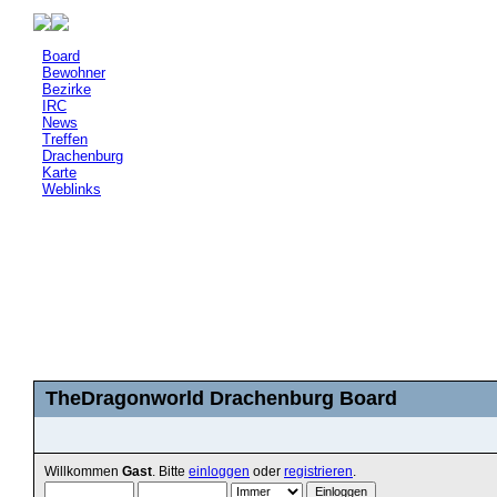
Board
Bewohner
Bezirke
IRC
News
Treffen
Drachenburg
Karte
Weblinks
TheDragonworld Drachenburg Board
Willkommen
Gast
. Bitte
einloggen
oder
registrieren
.