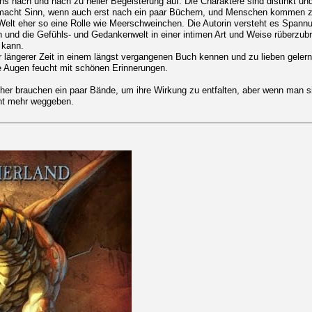
hs nach und nach zu heller Begeisterung auf. Die Charaktere sind distinkt und
ft macht Sinn, wenn auch erst nach ein paar Büchern, und Menschen kommen z
 Welt eher so eine Rolle wie Meerschweinchen. Die Autorin versteht es Span
nd die Gefühls- und Gedankenwelt in einer intimen Art und Weise rüberzubr
 kann.
ängerer Zeit in einem längst vergangenen Buch kennen und zu lieben gelernt
e Augen feucht mit schönen Erinnerungen.
cher brauchen ein paar Bände, um ihre Wirkung zu entfalten, aber wenn man s
cht mehr weggeben.