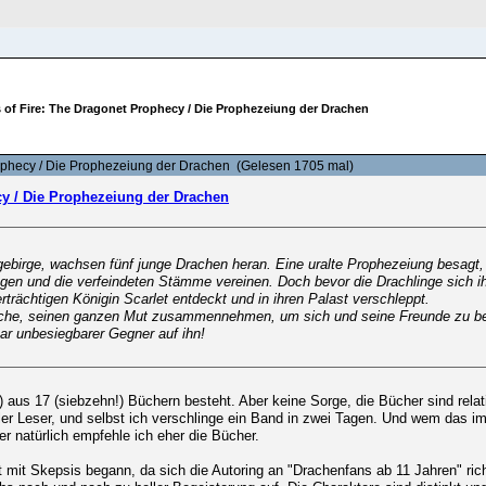
REGISTRIEREN
 of Fire: The Dragonet Prophecy / Die Prophezeiung der Drachen
ophecy / Die Prophezeiung der Drachen (Gelesen 1705 mal)
cy / Die Prophezeiung der Drachen
ngebirge, wachsen fünf junge Drachen heran. Eine uralte Prophezeiung besagt
ngen und die verfeindeten Stämme vereinen. Doch bevor die Drachlinge sich 
rträchtigen Königin Scarlet entdeckt und in ihren Palast verschleppt.
che, seinen ganzen Mut zusammennehmen, um sich und seine Freunde zu bef
bar unbesiegbarer Gegner auf ihn!
t!) aus 17 (siebzehn!) Büchern besteht. Aber keine Sorge, die Bücher sind relat
eller Leser, und selbst ich verschlinge ein Band in zwei Tagen. Und wem das i
er natürlich empfehle ich eher die Bücher.
mit Skepsis begann, da sich die Autoring an "Drachenfans ab 11 Jahren" rich