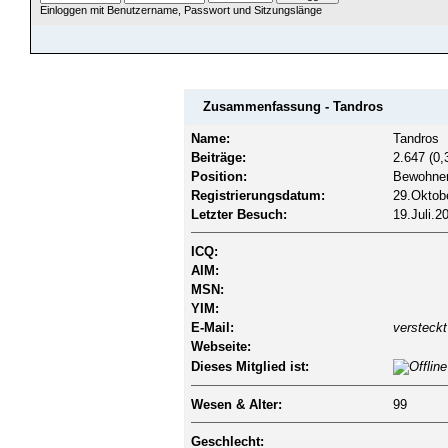
Einloggen mit Benutzername, Passwort und Sitzungslänge
ÜBERSICHT
HILFE
SUCHE
JAVA CHATZUGANG
MITGLIEDER
EINLOGGEN
Zusammenfassung - Tandros
Name:
Tandros
Beiträge:
2.647 (0,
Position:
Bewohne
Registrierungsdatum:
29.Oktobe
Letzter Besuch:
19.Juli.2
ICQ:
AIM:
MSN:
YIM:
E-Mail:
versteckt
Webseite:
Dieses Mitglied ist:
Wesen & Alter:
99
Geschlecht: