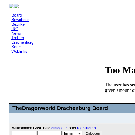
Board
Bewohner
Bezirke
IRC
News
Treffen
Drachenburg
Karte
Weblinks
TheDragonworld Drachenburg Board
Willkommen
Gast
. Bitte
einloggen
oder
registrieren
.