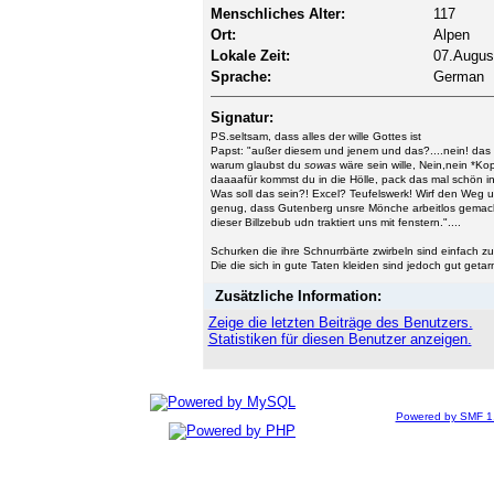
Menschliches Alter:
117
Ort:
Alpen
Lokale Zeit:
07.August
Sprache:
German
Signatur:
PS.seltsam, dass alles der wille Gottes ist
Papst: "außer diesem und jenem und das?....nein! das
warum glaubst du
sowas
wäre sein wille, Nein,nein *Kop
daaaafür kommst du in die Hölle, pack das mal schön in
Was soll das sein?! Excel? Teufelswerk! Wirf den Weg un
genug, dass Gutenberg unsre Mönche arbeitlos gemac
dieser Billzebub udn traktiert uns mit fenstern."....
Schurken die ihre Schnurrbärte zwirbeln sind einfach z
Die die sich in gute Taten kleiden sind jedoch gut getarn
Zusätzliche Information:
Zeige die letzten Beiträge des Benutzers.
Statistiken für diesen Benutzer anzeigen.
Powered by SMF 1