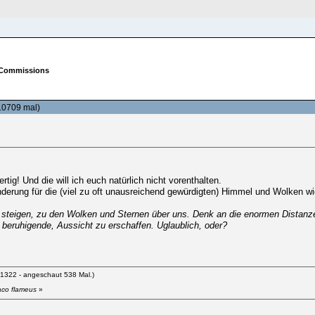
REGISTRIEREN
 Commissions
10709 mal)
tig! Und die will ich euch natürlich nicht vorenthalten.
derung für die (viel zu oft unausreichend gewürdigten) Himmel und Wolken wi
teigen, zu den Wolken und Sternen über uns. Denk an die enormen Distanzen
beruhigende, Aussicht zu erschaffen. Uglaublich, oder?
1322 - angeschaut 538 Mal.)
aco flameus
»