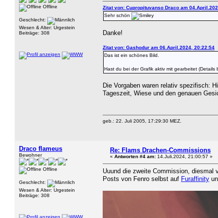
Offline
Zitat von: Cupropituvanso Draco am 04.April.202
Sehr schön
Geschlecht:
Wesen & Alter: Urgestein
Danke!
Beiträge: 308
Zitat von: Gashodur am 06.April.2024, 20:22:54
Das ist ein schönes Bild.
Hast du bei der Grafik aktiv mit gearbeitet (Deta
Die Vorgaben waren relativ spezifisch: 
Tageszeit, Wiese und den genauen Gesicht
geb.: 22. Juli 2005, 17:29:30 MEZ.
Draco flameus
Re: Flams Drachen-Commissions
Bewohner
«
Antworten #4 am:
14.Juli.2024, 21:00:57 »
Offline
Uuund die zweite Commission, diesmal
Posts von Fenro selbst auf
Furaffinity
u
Geschlecht:
Wesen & Alter: Urgestein
Beiträge: 308