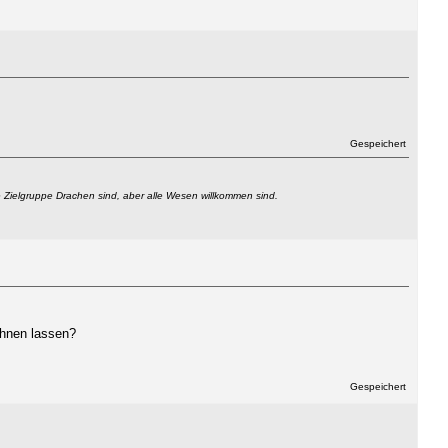
Gespeichert
ie Zielgruppe Drachen sind, aber alle Wesen willkommen sind.
chnen lassen?
Gespeichert