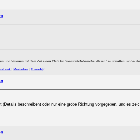
on
een und Visionen mit dem Ziel einen Platz für "menschlich-tierische Wesen" zu schaffen, wobei d
cebook
|
Mastadon
|
Threads[/
on
tet (Details beschreiben) oder nur eine grobe Richtung vorgegeben, und es zei
on