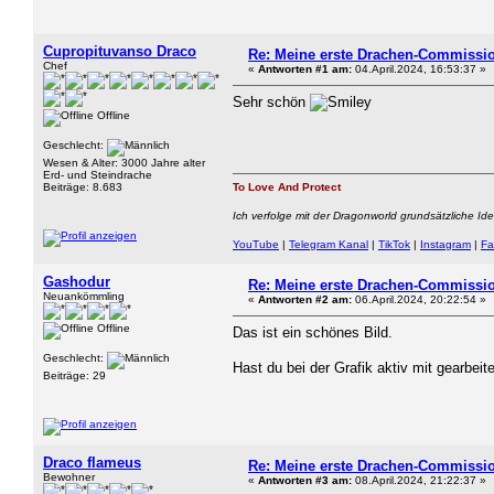
Cupropituvanso Draco
Re: Meine erste Drachen-Commissi
Chef
«
Antworten #1 am:
04.April.2024, 16:53:37 »
Sehr schön
Offline
Geschlecht:
Wesen & Alter: 3000 Jahre alter
Erd- und Steindrache
Beiträge: 8.683
To Love And Protect
Ich verfolge mit der Dragonworld grundsätzliche Id
YouTube
|
Telegram Kanal
|
TikTok
|
Instagram
|
Fa
Gashodur
Re: Meine erste Drachen-Commissi
Neuankömmling
«
Antworten #2 am:
06.April.2024, 20:22:54 »
Offline
Das ist ein schönes Bild.
Geschlecht:
Hast du bei der Grafik aktiv mit gearbei
Beiträge: 29
Draco flameus
Re: Meine erste Drachen-Commissi
Bewohner
«
Antworten #3 am:
08.April.2024, 21:22:37 »