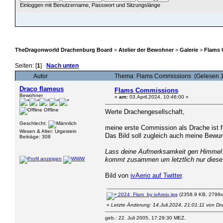
Einloggen mit Benutzername, Passwort und Sitzungslänge
ÜBERSICHT
HILFE
SUCHE
JAVA CHATZUGANG
MITGLIEDER
EINLOGGEN
TheDragonworld Drachenburg Board
>
Atelier der Bewohner
>
Galerie
>
Flams
Seiten: [
1
]
Nach unten
Autor
Thema: Flams Commissions (Gelesen 
Draco flameus
Flams Commissions
Bewohner
«
am:
03.April.2024, 10:46:00 »
Offline
Werte Drachengesellschaft,
Geschlecht:
meine erste Commission als Drache ist fer
Wesen & Alter: Urgestein
Das Bild soll zugleich auch meine Bewun
Beiträge: 308
Lass deine Aufmerksamkeit gen Himmel s
kommt zusammen um letztlich nur diese 
Bild von
ivAerio auf Twitter
.
2024_Flam_by ivAreio.jpg
(2358.9 KB, 2799x
«
Letzte Änderung: 14.Juli.2024, 21:01:11 von Dr
geb.: 22. Juli 2005, 17:29:30 MEZ.