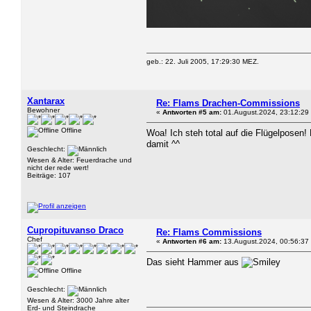
geb.: 22. Juli 2005, 17:29:30 MEZ.
Xantarax
Re: Flams Drachen-Commissions
Bewohner
«
Antworten #5 am:
01.August.2024, 23:12:29
Offline
Woa! Ich steh total auf die Flügelposen! 
damit ^^
Geschlecht:
Wesen & Alter: Feuerdrache und
nicht der rede wert!
Beiträge: 107
Cupropituvanso Draco
Re: Flams Commissions
Chef
«
Antworten #6 am:
13.August.2024, 00:56:37
Das sieht Hammer aus
Offline
Geschlecht:
Wesen & Alter: 3000 Jahre alter
Erd- und Steindrache