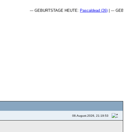
--- GEBURTSTAGE HEUTE:
Pascaldead (26)
| --- GEBURTSTAGE DE
08.August.2026, 21:19:53