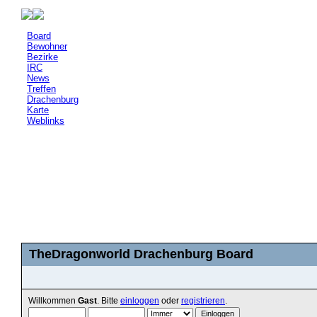
Board
Bewohner
Bezirke
IRC
News
Treffen
Drachenburg
Karte
Weblinks
TheDragonworld Drachenburg Board
Willkommen
Gast
. Bitte
einloggen
oder
registrieren
.