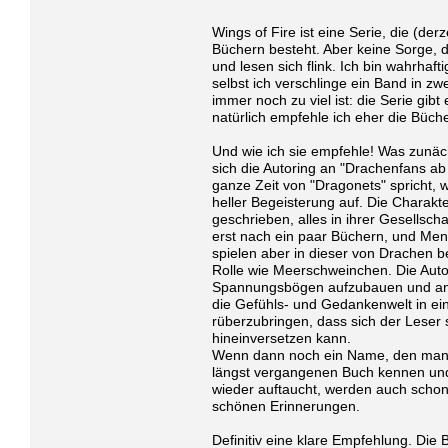
Wings of Fire ist eine Serie, die (derz
Büchern besteht. Aber keine Sorge, di
und lesen sich flink. Ich bin wahrhaft
selbst ich verschlinge ein Band in z
immer noch zu viel ist: die Serie gibt
natürlich empfehle ich eher die Büche
Und wie ich sie empfehle! Was zunäc
sich die Autoring an "Drachenfans ab 
ganze Zeit von "Dragonets" spricht,
heller Begeisterung auf. Die Charakter
geschrieben, alles in ihrer Gesellsc
erst nach ein paar Büchern, und Me
spielen aber in dieser von Drachen b
Rolle wie Meerschweinchen. Die Autor
Spannungsbögen aufzubauen und a
die Gefühls- und Gedankenwelt in ein
rüberzubringen, dass sich der Leser 
hineinversetzen kann.
Wenn dann noch ein Name, den man v
längst vergangenen Buch kennen und 
wieder auftaucht, werden auch schon
schönen Erinnerungen.
Definitiv eine klare Empfehlung. Die