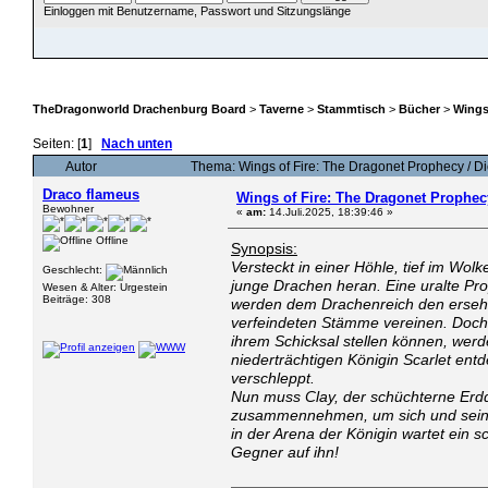
Einloggen mit Benutzername, Passwort und Sitzungslänge
ÜBERSICHT
HILFE
SUCHE
JAVA CHATZUGANG
MITGLIEDER
EINLOGGEN
TheDragonworld Drachenburg Board
>
Taverne
>
Stammtisch
>
Bücher
>
Wings
Seiten: [
1
]
Nach unten
Autor
Thema: Wings of Fire: The Dragonet Prophecy / 
Draco flameus
Wings of Fire: The Dragonet Prophec
Bewohner
«
am:
14.Juli.2025, 18:39:46 »
Offline
Synopsis:
Versteckt in einer Höhle, tief im Wol
Geschlecht:
junge Drachen heran. Eine uralte Pr
Wesen & Alter: Urgestein
Beiträge: 308
werden dem Drachenreich den ersehn
verfeindeten Stämme vereinen. Doch 
ihrem Schicksal stellen können, werd
niederträchtigen Königin Scarlet entd
verschleppt.
Nun muss Clay, der schüchterne Erd
zusammennehmen, um sich und seine
in der Arena der Königin wartet ein 
Gegner auf ihn!